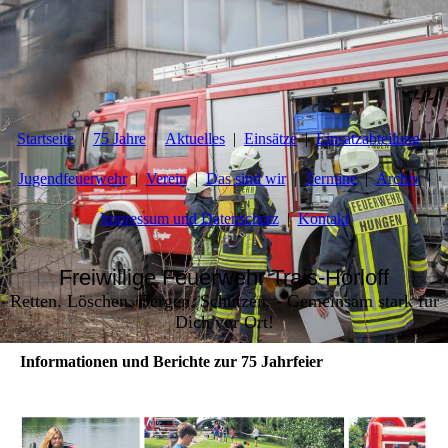
Startseite
75 Jahre
Aktuelles
Einsätze
Einsatzabteilung
Jugendfeuerwehr
Verein
Das sind wir
Termine
Archiv
Impressum und Datenschutz
Kontakt
Freiwillige Feuerwehr Trais-Horloff
Retten. Löschen. Bergen. Schützen. - Gemeinsam stark für
Dich vor Ort!
Informationen und Berichte zur 75 Jahrfeier