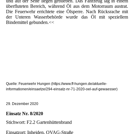
und auf der Seite liegen geblieben. Das Fahrzeug lag in einem
überfluteten Bereich, während Öl aus dem Motorraum austrat.
Die Feuerwehr errichtete eine Ölsperre. Nach Rücksrache mit
der Unteren Wasserbehörde wurde das Öl mit speziellem
Bindemittel gebunden.<<
Quelle: Feuerwehr Hungen (https://www.ff-hungen.de/aktuelle-
informationen/einsaetze/294-einsatz-nr-71-2020-oel-auf-gewaesser)
29. Dezember 2020
Einsatz Nr. 8/2020
Stichwort: F2.2 Gartenhüttenbrand
Einsatzort: Inheiden, OVAG-Straße