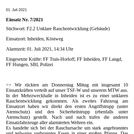
01. Juli 2021
Einsatz Nr. 7/2021
Stichwort: F2.2 Unklare Rauchentwicklung (Gebäude)
Einsatzort: Inheiden, Köstweg
Alarmzeit: 01. Juli 2021, 14:34 Uhr
Eingesetzte Kräfte: FF Trais-Horloff, FF Inheiden, FF Langd,
FF Hungen, SBI, Polizei
>> Wir rückten am Donnerstag Mittag mit insgesamt 10
Einsatzkräften verteilt auf unser TSF-W und unserem MTW aus.
In der Mehrzweckhalle in Inheiden ist es zu einer unklaren
Rauchentwicklung gekommen. Als zweites Fahrzeug am
Einsatzort haben wir direkt den ersten Angriffstrupp (unter
Atemschutz) und den Sicherheitstrupp (ebenfalls unter
Atemschutz) gestellt. Nach und nach trafen die anderen
Einsatzfahrzeuge aller alarmierten Wehren ein.
Es handelte sich bei der Rauchursache um stark angebranntes
und teilweise verbranntes Essen in einer großen Pfanne. Das