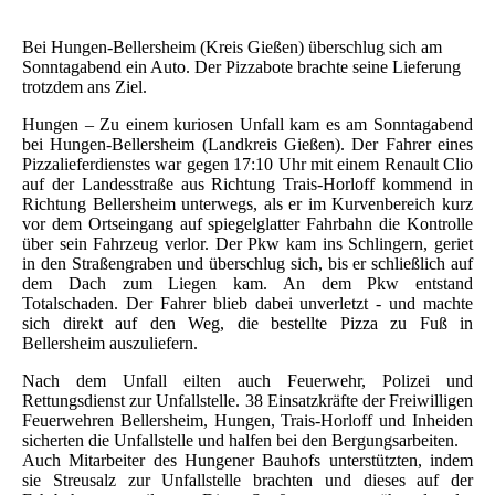
Bei Hungen-Bellersheim (Kreis Gießen) überschlug sich am
Sonntagabend ein Auto. Der Pizzabote brachte seine Lieferung
trotzdem ans Ziel.
Hungen – Zu einem kuriosen Unfall kam es am Sonntagabend
bei Hungen-Bellersheim (Landkreis Gießen). Der Fahrer eines
Pizzalieferdienstes war gegen 17:10 Uhr mit einem Renault Clio
auf der Landesstraße aus Richtung Trais-Horloff kommend in
Richtung Bellersheim unterwegs, als er im Kurvenbereich kurz
vor dem Ortseingang auf spiegelglatter Fahrbahn die Kontrolle
über sein Fahrzeug verlor. Der Pkw kam ins Schlingern, geriet
in den Straßengraben und überschlug sich, bis er schließlich auf
dem Dach zum Liegen kam. An dem Pkw entstand
Totalschaden. Der Fahrer blieb dabei unverletzt - und machte
sich direkt auf den Weg, die bestellte Pizza zu Fuß in
Bellersheim auszuliefern.
Nach dem Unfall eilten auch Feuerwehr, Polizei und
Rettungsdienst zur Unfallstelle. 38 Einsatzkräfte der Freiwilligen
Feuerwehren Bellersheim, Hungen, Trais-Horloff und Inheiden
sicherten die Unfallstelle und halfen bei den Bergungsarbeiten.
Auch Mitarbeiter des Hungener Bauhofs unterstützten, indem
sie Streusalz zur Unfallstelle brachten und dieses auf der