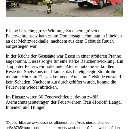
Kleine Ursache, große Wirkung: Zu einem größeren
Feuerwehreinsatz kam es am Donnerstagnachmittag in Inheiden
an der Mehrzweckhalle, nachdem aus dem Gebäude Rauch
aufgestiegen war.
In der Küche der Gaststätte war Essen in einer größeren Pfanne
angebrannt. Dieses sorgte für eine starke Rauchentwicklung. Ein
Trupp der Feuerwehr holte unter Atemschutz die verkohlten
Reste der Speise aus der Pfanne, das bereitgelegte Strahlrohr
musste nicht zum Einsatz kommen. Auch am Gebäude entstand
kein Schaden. Nachdem gut durchgelüftet wurde, konnte die
Feuerwehr wieder abrücken.
Im Einsatz waren 30 Feuerwehrleute, davon zwölf
Atemschutzgeräteträger, der Feuerwehren Trais-Horloff, Langd,
Inheiden und Hungen.
(Quelle: https://www.giessener-allgemeine.de/kreis-giessen/hungen-
ort848765/rauch-aus-inheidener-mehrzweckhalle-ruft-feuerwehr-auf-den-