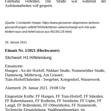
Fahrbahn verteilten. Die Straße war während der
Aufräumarbeiten voll gesperrt.
(Quelle: Constantin Hoppe; https://www.giessener-allgemeine.de/kreis-
giessen/hungen-ort848765/lieferfahrer-ueberschlaegt-sich-mit-auto-
klettert-raus-und-liefert-pizza-aus-90195129.html)
29. Januar 2021
Einsatz Nr. 2/2021 (Hochwasser)
Stichwort: H1 Hilfeleistung
Einsatzorte:
Hungen - An der Horloff, Niddaer Straße, Nonnenröther Straße,
Dammweg, Müllerweg, Am Grassee;
Trais-Horloff/Inheiden - Seegebiet, Kriegerdorf, Wasserwerk
Alarmzeit: 29. Januar 2021, 19:08 Uhr
Eingesetzte Kräfte: FF Hungen, FF Trais-Horloff, FF Inheiden,
FF Rabertshausen, FF Rodheim, FF Steinheim, FF Utphe, FF
Langd, FF Bellersheim, FF Obbornhofen, FF Nonnenroth,
Technische Einsatzleitung, Stadtbrandinspektor, stv.