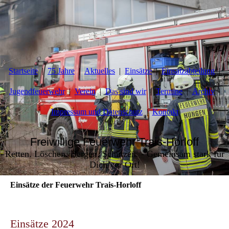
Startseite
75 Jahre
Aktuelles
Einsätze
Einsatzabteilung
Jugendfeuerwehr
Verein
Das sind wir
Termine
Archiv
Impressum und Datenschutz
Kontakt
Freiwillige Feuerwehr Trais-Horloff
Retten. Löschen. Bergen. Schützen. - Gemeinsam stark für
Dich vor Ort!
Einsätze der Feuerwehr Trais-Horloff
Einsätze 2024