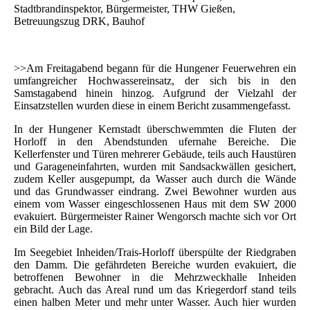
Stadtbrandinspektor, Bürgermeister, THW Gießen,
Betreuungszug DRK, Bauhof
>>Am Freitagabend begann für die Hungener Feuerwehren ein
umfangreicher Hochwassereinsatz, der sich bis in den
Samstagabend hinein hinzog. Aufgrund der Vielzahl der
Einsatzstellen wurden diese in einem Bericht zusammengefasst.
In der Hungener Kernstadt überschwemmten die Fluten der
Horloff in den Abendstunden ufernahe Bereiche. Die
Kellerfenster und Türen mehrerer Gebäude, teils auch Haustüren
und Garageneinfahrten, wurden mit Sandsackwällen gesichert,
zudem Keller ausgepumpt, da Wasser auch durch die Wände
und das Grundwasser eindrang. Zwei Bewohner wurden aus
einem vom Wasser eingeschlossenen Haus mit dem SW 2000
evakuiert. Bürgermeister Rainer Wengorsch machte sich vor Ort
ein Bild der Lage.
Im Seegebiet Inheiden/Trais-Horloff überspülte der Riedgraben
den Damm. Die gefährdeten Bereiche wurden evakuiert, die
betroffenen Bewohner in die Mehrzweckhalle Inheiden
gebracht. Auch das Areal rund um das Kriegerdorf stand teils
einen halben Meter und mehr unter Wasser. Auch hier wurden