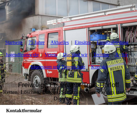
Startseite
75 Jahre
Aktuelles
Einsätze
Einsatzabteilung
Jugendfeuerwehr
Verein
Das sind wir
Termine
Archiv
Impressum und Datenschutz
Kontakt
Freiwillige Feuerwehr Trais-Horloff
Retten. Löschen. Bergen. Schützen. - Gemeinsam stark für
Dich vor Ort!
Kontaktformular