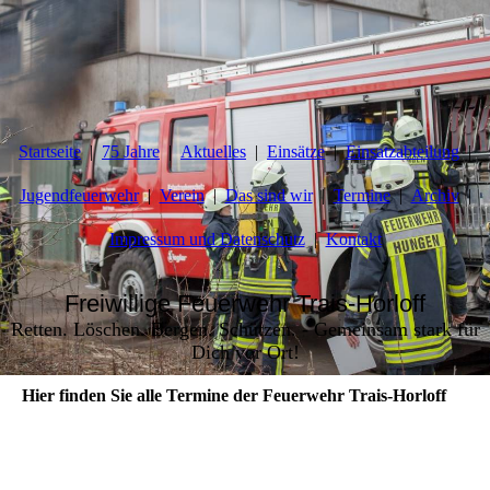
Startseite
75 Jahre
Aktuelles
Einsätze
Einsatzabteilung
Jugendfeuerwehr
Verein
Das sind wir
Termine
Archiv
Impressum und Datenschutz
Kontakt
Freiwillige Feuerwehr Trais-Horloff
Retten. Löschen. Bergen. Schützen. - Gemeinsam stark für
Dich vor Ort!
Hier finden Sie alle Termine der Feuerwehr Trais-Horloff