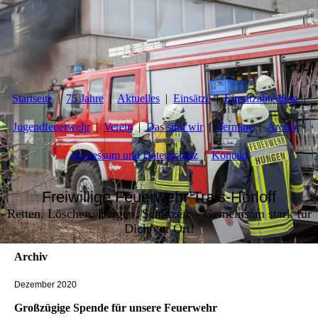
Startseite
75 Jahre
Aktuelles
Einsätze
Einsatzabteilung
Jugendfeuerwehr
Verein
Das sind wir
Termine
Archiv
Impressum und Datenschutz
Kontakt
Freiwillige Feuerwehr Trais-Horloff
Retten. Löschen. Bergen. Schützen. - Gemeinsam stark für
Dich vor Ort!
Archiv
Dezember 2020
Großzügige Spende für unsere Feuerwehr