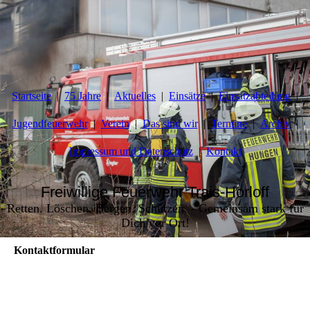
Startseite
75 Jahre
Aktuelles
Einsätze
Einsatzabteilung
Jugendfeuerwehr
Verein
Das sind wir
Termine
Archiv
Impressum und Datenschutz
Kontakt
Freiwillige Feuerwehr Trais-Horloff
Retten. Löschen. Bergen. Schützen. - Gemeinsam stark für
Dich vor Ort!
Kontaktformular