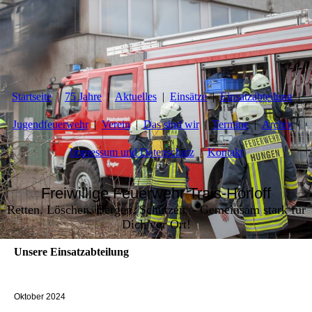
Startseite
75 Jahre
Aktuelles
Einsätze
Einsatzabteilung
Jugendfeuerwehr
Verein
Das sind wir
Termine
Archiv
Impressum und Datenschutz
Kontakt
Freiwillige Feuerwehr Trais-Horloff
Retten. Löschen. Bergen. Schützen. - Gemeinsam stark für
Dich vor Ort!
Unsere Einsatzabteilung
Oktober 2024