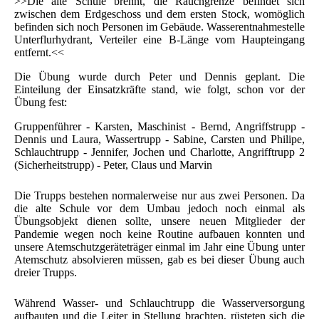
>>Die alte Schule brennt, die Rauchgrenze befindet sich
zwischen dem Erdgeschoss und dem ersten Stock, womöglich
befinden sich noch Personen im Gebäude. Wasserentnahmestelle
Unterflurhydrant, Verteiler eine B-Länge vom Haupteingang
entfernt.<<
Die Übung wurde durch Peter und Dennis geplant. Die
Einteilung der Einsatzkräfte stand, wie folgt, schon vor der
Übung fest:
Gruppenführer - Karsten, Maschinist - Bernd, Angriffstrupp -
Dennis und Laura, Wassertrupp - Sabine, Carsten und Philipe,
Schlauchtrupp - Jennifer, Jochen und Charlotte, Angrifftrupp 2
(Sicherheitstrupp) - Peter, Claus und Marvin
Die Trupps bestehen normalerweise nur aus zwei Personen. Da
die alte Schule vor dem Umbau jedoch noch einmal als
Übungsobjekt dienen sollte, unsere neuen Mitglieder der
Pandemie wegen noch keine Routine aufbauen konnten und
unsere Atemschutzgeräteträger einmal im Jahr eine Übung unter
Atemschutz absolvieren müssen, gab es bei dieser Übung auch
dreier Trupps.
Während Wasser- und Schlauchtrupp die Wasserversorgung
aufbauten und die Leiter in Stellung brachten, rüsteten sich die